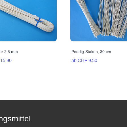
hr 2.5 mm
Peddig-Staken, 30 cm
15.90
ab CHF 9.50
ngsmittel