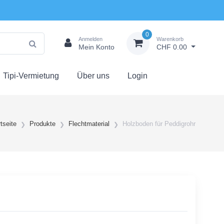
0
Anmelden
Warenkorb
Mein Konto
CHF 0.00
Tipi-Vermietung
Über uns
Login
tseite
Produkte
Flechtmaterial
Holzboden für Peddigrohr