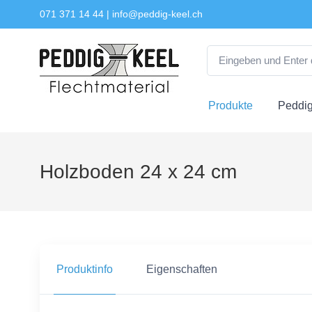
071 371 14 44
|
info@peddig-keel.ch
Produkte
Peddig
Holzboden 24 x 24 cm
Produktinfo
Eigenschaften