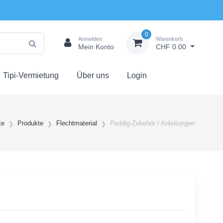
0
Anmelden
Warenkorb
Mein Konto
CHF 0.00
Tipi-Vermietung
Über uns
Login
te
Produkte
Flechtmaterial
Peddig-Zubehör / Anleitungen