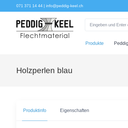
071 371 14 44
|
info@peddig-keel.ch
Produkte
Peddig
Holzperlen blau
Produktinfo
Eigenschaften