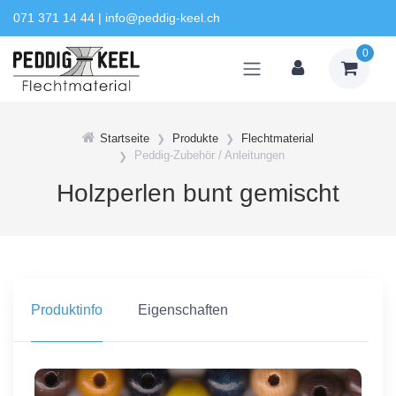
071 371 14 44
|
info@peddig-keel.ch
0
Startseite
Produkte
Flechtmaterial
Peddig-Zubehör / Anleitungen
Holzperlen bunt gemischt
Produktinfo
Eigenschaften