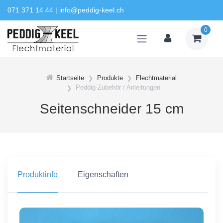
071 371 14 44
|
info@peddig-keel.ch
0
Startseite
Produkte
Flechtmaterial
Peddig-Zubehör / Anleitungen
Seitenschneider 15 cm
Produktinfo
Eigenschaften