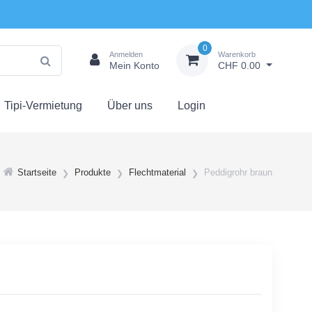
0
Anmelden
Warenkorb
Mein Konto
CHF 0.00
Tipi-Vermietung
Über uns
Login
Startseite
Produkte
Flechtmaterial
Peddigrohr braun